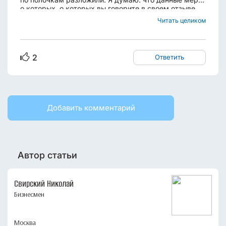
о которых, о которых вы говорите в своем отзыве,
помогут действительно сориентироваться на таком
Читать целиком
обширном рынке жилья, который сейчас есть и
постоянно пополняется. Порой уже возмущение...
2
Ответить
Добавить комментарий
Автор статьи
Свирский Николай
Бизнесмен
Москва