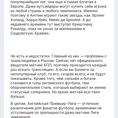
популярнейших лиг, она еще и самая богатая в
Европе. Даже аутсайдеры могут купить себе игрока
из любой страны и любого чемпионата. Именно
поэтому в Англии играют такие звезды, как Эрлинг
Холанд, Харри Кейн, Кевин де Брюйне. А до
недавнего времени тут выступал Криштиану
Роналду, пока не уехал за миллионами в
Саудовскую Аравию.
Но есть и недостатки. Главный из них — проблемы с
трансляциями в России. Сейчас нет официального
вещателя матчей АПЛ, поэтому приходится каждый
раз искать трансляцию. А если вы болеете за
непопулярный клуб, то его, скорее всего, и не будут
показывать. Кроме того, чем сильнее и богаче
становятся топы английского футбола, тем
оборонительнее стиль, который выбирают их менее
статусные соперники. Но ярких матчей все-таки
больше.
В целом, Английская Премьер-Лига — отличное
развлечение для фанатов футбола, временами не
уступающее по зрелищности даже матчам Лиги
чемпионов.