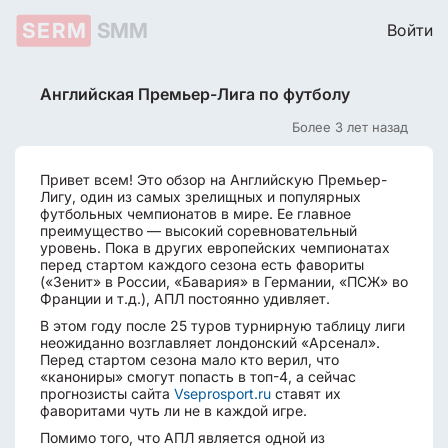
SERM
SMM
Войти
Английская Премьер-Лига по футболу
Более 3 лет назад
Привет всем! Это обзор на Английскую Премьер-
Лигу, один из самых зрелищных и популярных
футбольных чемпионатов в мире. Ее главное
преимущество — высокий соревновательный
уровень. Пока в других европейских чемпионатах
перед стартом каждого сезона есть фавориты
(«Зенит» в России, «Бавария» в Германии, «ПСЖ» во
Франции и т.д.), АПЛ постоянно удивляет.
В этом году после 25 туров турнирную таблицу лиги
неожиданно возглавляет лондонский «Арсенал».
Перед стартом сезона мало кто верил, что
«канониры» смогут попасть в топ-4, а сейчас
прогнозисты сайта
Vseprosport.ru
ставят их
фаворитами чуть ли не в каждой игре.
Помимо того, что АПЛ является одной из